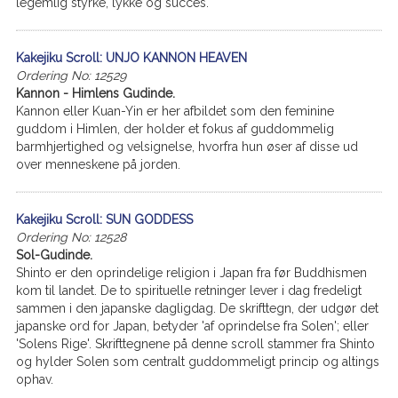
legemlig styrke, lykke og succes.
Kakejiku Scroll: UNJO KANNON HEAVEN
Ordering No: 12529
Kannon - Himlens Gudinde.
Kannon eller Kuan-Yin er her afbildet som den feminine
guddom i Himlen, der holder et fokus af guddommelig
barmhjertighed og velsignelse, hvorfra hun øser af disse ud
over menneskene på jorden.
Kakejiku Scroll: SUN GODDESS
Ordering No: 12528
Sol-Gudinde.
Shinto er den oprindelige religion i Japan fra før Buddhismen
kom til landet. De to spirituelle retninger lever i dag fredeligt
sammen i den japanske dagligdag. De skrifttegn, der udgør det
japanske ord for Japan, betyder 'af oprindelse fra Solen'; eller
'Solens Rige'. Skrifttegnene på denne scroll stammer fra Shinto
og hylder Solen som centralt guddommeligt princip og altings
ophav.