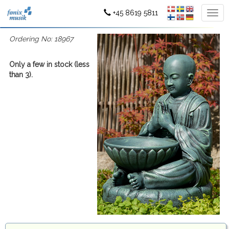
+45 8619 5811
Ordering No: 18967
Only a few in stock (less
than 3).