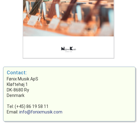
Contact:
Fønix Musik ApS
Kløftehøj 1
DK-8680 Ry
Denmark
Tel: (+45) 86 19 58 11
Email:
info@fonixmusik.com