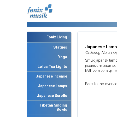
Fønix Living
Japanese Lamp
Statues
Ordering No: 1330
Yoga
Smuk japansk lampe
japansk rispapir 
Lotus Tea Lights
Mål: 22 x 22 x 40 
Japanese Incense
Back to the overvi
Japanese Lamps
Japanese Scrolls
Tibetan Singing
Bowls