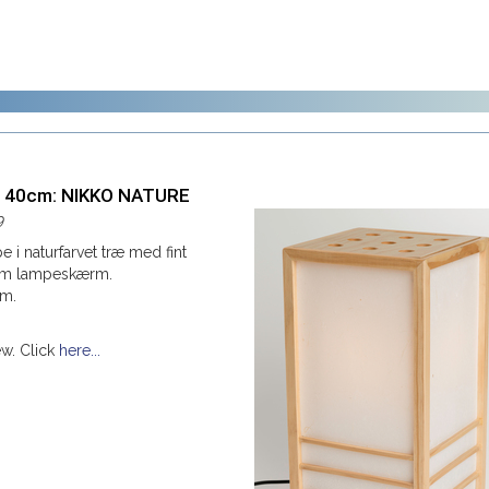
 40cm: NIKKO NATURE
9
 i naturfarvet træ med fint
som lampeskærm.
cm.
ew. Click
here...