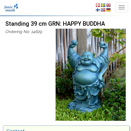
Standing 39 cm GRN: HAPPY BUDDHA
Ordering No: 14629