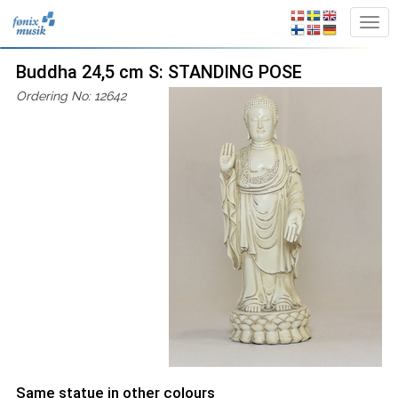
Buddha 24,5 cm S: STANDING POSE
Ordering No: 12642
Same statue in other colours