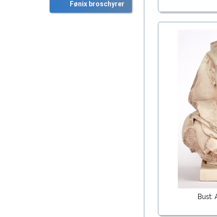
Fønix broschyrer
Bust: