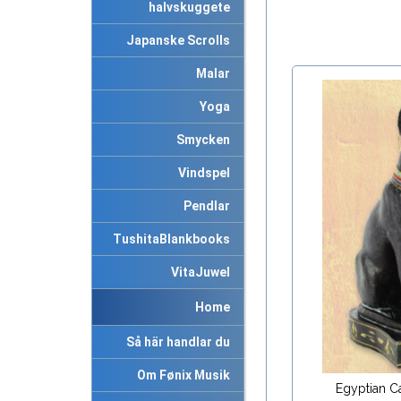
halvskuggete
Japanske Scrolls
Malar
Yoga
Smycken
Vindspel
Pendlar
TushitaBlankbooks
VitaJuwel
Home
Så här handlar du
Om Fønix Musik
Egyptian C