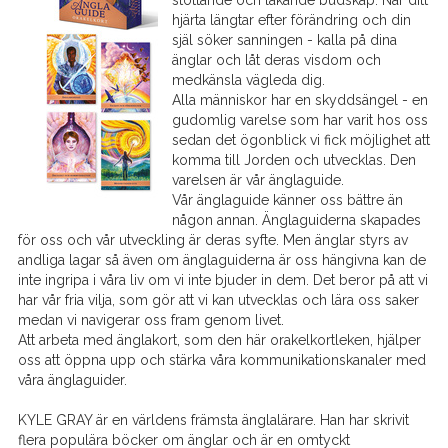
hjärta längtar efter förändring och din
själ söker sanningen - kalla på dina
änglar och låt deras visdom och
medkänsla vägleda dig.
Alla människor har en skyddsängel - en
gudomlig varelse som har varit hos oss
sedan det ögonblick vi fick möjlighet att
komma till Jorden och utvecklas. Den
varelsen är vår änglaguide.
Vår änglaguide känner oss bättre än
någon annan. Änglaguiderna skapades
för oss och vår utveckling är deras syfte. Men änglar styrs av
andliga lagar så även om änglaguiderna är oss hängivna kan de
inte ingripa i våra liv om vi inte bjuder in dem. Det beror på att vi
har vår fria vilja, som gör att vi kan utvecklas och lära oss saker
medan vi navigerar oss fram genom livet.
Att arbeta med änglakort, som den här orakelkortleken, hjälper
oss att öppna upp och stärka våra kommunikationskanaler med
våra änglaguider.
KYLE GRAY är en världens främsta änglalärare. Han har skrivit
flera populära böcker om änglar och är en omtyckt