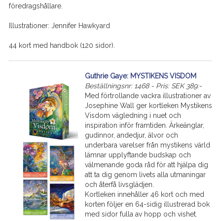
föredragshållare.
Illustrationer: Jennifer Hawkyard
44 kort med handbok (120 sidor).
Guthrie Gaye: MYSTIKENS VISDOM
Beställningsnr: 1468 - Pris: SEK 389:-
Med förtrollande vackra illustrationer av
Josephine Wall ger kortleken Mystikens
Visdom vägledning i nuet och
inspiration inför framtiden. Ärkeänglar,
gudinnor, andedjur, älvor och
underbara varelser från mystikens värld
lämnar upplyftande budskap och
välmenande goda råd för att hjälpa dig
att ta dig genom livets alla utmaningar
och återfå livsglädjen.
Kortleken innehåller 46 kort och med
korten följer en 64-sidig illustrerad bok
med sidor fulla av hopp och vishet.