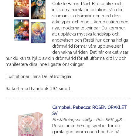
Colette Baron-Reid. Bildspråket och
insikterna hämtar inspiration från den
shamanska drömvärlden med dess
arketyper och magi i kombination med
nya, moderna tolkningar. Du kommer
att upptäcka mytiska landskap och
andeväsen och förstå hur denna heliga
drömvärld formar våra upplevelser i
den vakna världen. Det här oraklet visar
hur du kan ta hjälp av din drömvärld för att utforma ditt liv och
manifestera dina innerligaste önskningar.
Illustrationer: Jena DellaGrottaglia
64 kort med handbok (162 sidor).
Campbell Rebecca: ROSEN ORAKLET
SV
Beställningsnr: 1469 - Pris: SEK 398:-
Rosen är en hemlig symbol för de
gamla gudinnorna och hon bär på