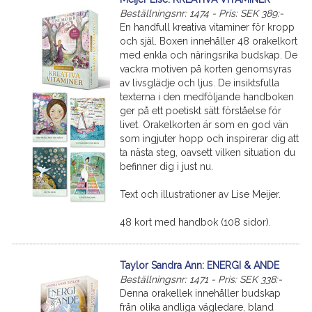
Beställningsnr: 1474 - Pris: SEK 389:-
En handfull kreativa vitaminer för kropp
och själ. Boxen innehåller 48 orakelkort
med enkla och näringsrika budskap. De
vackra motiven på korten genomsyras
av livsglädje och ljus. De insiktsfulla
texterna i den medföljande handboken
ger på ett poetiskt sätt förståelse för
livet. Orakelkorten är som en god vän
som ingjuter hopp och inspirerar dig att
ta nästa steg, oavsett vilken situation du
befinner dig i just nu.
Text och illustrationer av Lise Meijer.
48 kort med handbok (108 sidor).
Taylor Sandra Ann: ENERGI & ANDE
Beställningsnr: 1471 - Pris: SEK 338:-
Denna orakellek innehåller budskap
från olika andliga vägledare, bland