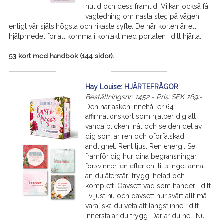
nutid och dess framtid. Vi kan också få
vägledning om nästa steg på vägen
enligt vår själs högsta och rikaste syfte. De här korten är ett
hjälpmedel för att komma i kontakt med portalen i ditt hjärta.
53 kort med handbok (144 sidor).
Hay Louise: HJÄRTEFRÅGOR
Beställningsnr: 1452 - Pris: SEK 269:-
Den här asken innehåller 64
affirmationskort som hjälper dig att
vända blicken inåt och se den del av
dig som är ren och oförfalskad
andlighet. Rent ljus. Ren energi. Se
framför dig hur dina begränsningar
försvinner, en efter en, tills inget annat
än du återstår: trygg, helad och
komplett. Oavsett vad som händer i ditt
liv just nu och oavsett hur svårt allt må
vara, ska du veta att längst inne i ditt
innersta är du trygg. Där är du hel. Nu