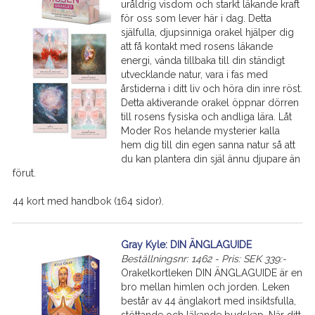
uråldrig visdom och starkt läkande kraft
för oss som lever här i dag. Detta
själfulla, djupsinniga orakel hjälper dig
att få kontakt med rosens läkande
energi, vända tillbaka till din ständigt
utvecklande natur, vara i fas med
årstiderna i ditt liv och höra din inre röst.
Detta aktiverande orakel öppnar dörren
till rosens fysiska och andliga lära. Låt
Moder Ros helande mysterier kalla
hem dig till din egen sanna natur så att
du kan plantera din själ ännu djupare än
förut.
44 kort med handbok (164 sidor).
Gray Kyle: DIN ÄNGLAGUIDE
Beställningsnr: 1462 - Pris: SEK 339:-
Orakelkortleken DIN ÄNGLAGUIDE är en
bro mellan himlen och jorden. Leken
består av 44 änglakort med insiktsfulla,
stöttande och läkande budskap. När ditt