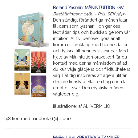
Boland Yasmin: MÅNINTUITION -SV
Beställningsnr: 1480 - Pris: SEK 389:-
Den ständigt föränderliga månen talar
till dem som lyssnar. Hon ger oss
ledtrådar, tips och budskap genom vår
intuition. Allt vi behöver göra är att
komma i samklang med hennes faser
och lyssna till hennes viskningar. Med
hjälp av Månintuition orakelkort får du
kontakt med denna månvisdom så att
du kan välja glädjens och fridfullhetens
väg. Låt dig inspireras att agera utifrån
din inre kunskap. Ställ en fråga och ta
emot ditt svar. Den mystiska månen
vägleder dig.
Illustrationer af ALI VERMILIO
48 kort med handbok (134 sidor).
Meijer Lise: KREATIVA VITAMINER