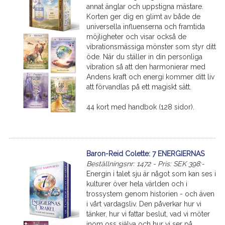
annat änglar och uppstigna mästare.
Korten ger dig en glimt av både de
universella influenserna och framtida
möjligheter och visar också de
vibrationsmässiga mönster som styr ditt
öde. När du ställer in din personliga
vibration så att den harmonierar med
Andens kraft och energi kommer ditt liv
att förvandlas på ett magiskt sätt.
44 kort med handbok (128 sidor).
Baron-Reid Colette: 7 ENERGIERNAS
Beställningsnr: 1472 - Pris: SEK 398:-
Energin i talet sju är något som kan ses i
kulturer över hela världen och i
trossystem genom historien - och även
i vårt vardagsliv. Den påverkar hur vi
tänker, hur vi fattar beslut, vad vi möter
inom oss själva och hur vi ser på