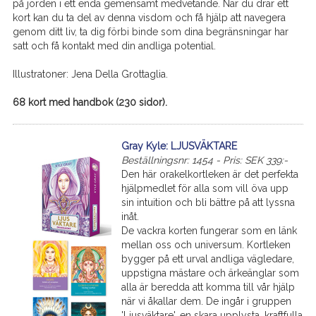
på jorden i ett enda gemensamt medvetande. När du drar ett
kort kan du ta del av denna visdom och få hjälp att navegera
genom ditt liv, ta dig förbi binde som dina begränsningar har
satt och få kontakt med din andliga potential.
Illustratoner: Jena Della Grottaglia.
68 kort med handbok (230 sidor).
Gray Kyle: LJUSVÄKTARE
Beställningsnr: 1454 - Pris: SEK 339:-
Den här orakelkortleken är det perfekta
hjälpmedlet för alla som vill öva upp
sin intuition och bli bättre på att lyssna
inåt.
De vackra korten fungerar som en länk
mellan oss och universum. Kortleken
bygger på ett urval andliga vägledare,
uppstigna mästare och ärkeänglar som
alla är beredda att komma till vår hjälp
när vi åkallar dem. De ingår i gruppen
'Ljusväktare', en skara upplysta, kraftfulla