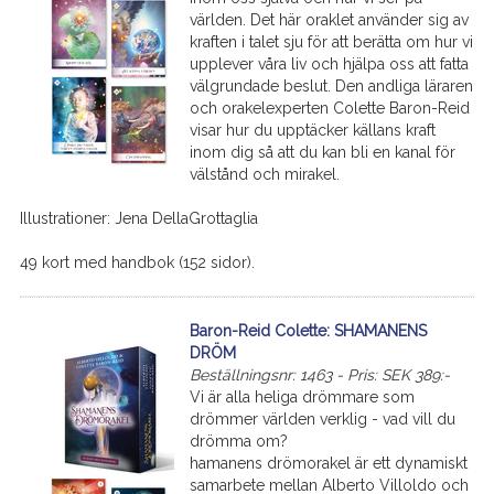
världen. Det här oraklet använder sig av
kraften i talet sju för att berätta om hur vi
upplever våra liv och hjälpa oss att fatta
välgrundade beslut. Den andliga läraren
och orakelexperten Colette Baron-Reid
visar hur du upptäcker källans kraft
inom dig så att du kan bli en kanal för
välstånd och mirakel.
Illustrationer: Jena DellaGrottaglia
49 kort med handbok (152 sidor).
Baron-Reid Colette: SHAMANENS
DRÖM
Beställningsnr: 1463 - Pris: SEK 389:-
Vi är alla heliga drömmare som
drömmer världen verklig - vad vill du
drömma om?
hamanens drömorakel är ett dynamiskt
samarbete mellan Alberto Villoldo och