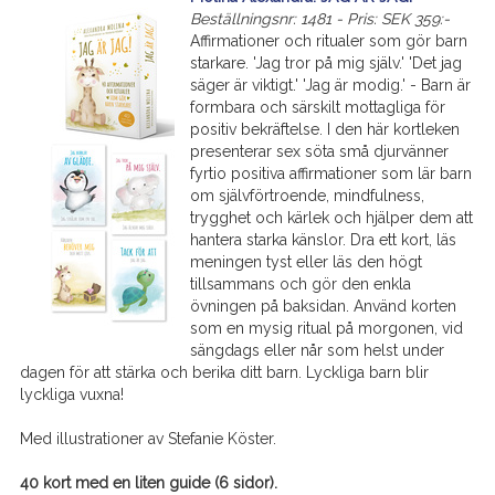
Beställningsnr: 1481 - Pris: SEK 359:-
Affirmationer och ritualer som gör barn
starkare. 'Jag tror på mig själv.' 'Det jag
säger är viktigt.' 'Jag är modig.' - Barn är
formbara och särskilt mottagliga för
positiv bekräftelse. I den här kortleken
presenterar sex söta små djurvänner
fyrtio positiva affirmationer som lär barn
om självförtroende, mindfulness,
trygghet och kärlek och hjälper dem att
hantera starka känslor. Dra ett kort, läs
meningen tyst eller läs den högt
tillsammans och gör den enkla
övningen på baksidan. Använd korten
som en mysig ritual på morgonen, vid
sängdags eller når som helst under
dagen för att stärka och berika ditt barn. Lyckliga barn blir
lyckliga vuxna!
Med illustrationer av Stefanie Köster.
40 kort med en liten guide (6 sidor).