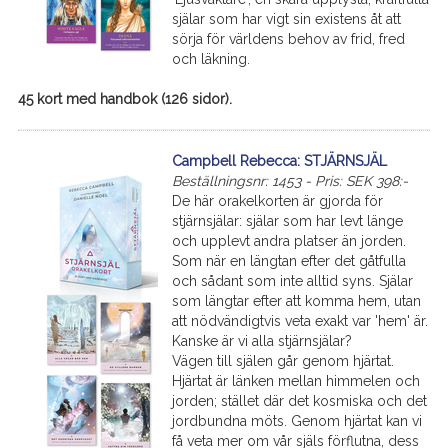
själar som har vigt sin existens åt att
sörja för världens behov av frid, fred
och läkning.
45 kort med handbok (126 sidor).
Campbell Rebecca: STJÄRNSJÄL
Beställningsnr: 1453 - Pris: SEK 398:-
De här orakelkorten är gjorda för
stjärnsjälar: själar som har levt länge
och upplevt andra platser än jorden.
Som när en längtan efter det gåtfulla
och sådant som inte alltid syns. Själar
som längtar efter att komma hem, utan
att nödvändigtvis veta exakt var 'hem' är.
Kanske är vi alla stjärnsjälar?
Vägen till själen går genom hjärtat.
Hjärtat är länken mellan himmelen och
jorden; stället där det kosmiska och det
jordbundna möts. Genom hjärtat kan vi
få veta mer om vår själs förflutna, dess