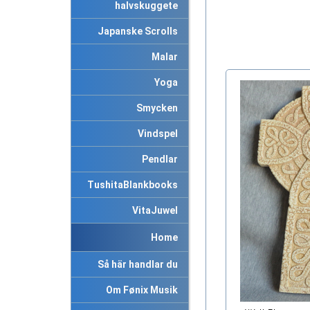
halvskuggete
Japanske Scrolls
Malar
Yoga
Smycken
Vindspel
Pendlar
TushitaBlankbooks
VitaJuwel
Home
Så här handlar du
Om Fønix Musik