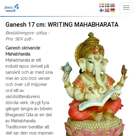
Ganesh 17 cm: WRITING MAHABHARATA
Beställningsnr: 12624 -
Pris: SEK 518:-
Ganesh skrivande
Mahabharata.
Mahabharata är ett
indiskt epos skrivet på
sanskrit och är med sina
mer än 100.000 verser
och över 1,8 miljoner
ord ett av
världslitteraturens
största verk, drygt fyra
gånger längra än bibeln.
Bhagavad Gita är en del
av Mahabharata.
Traditionen berättar att
det var den vise mannen