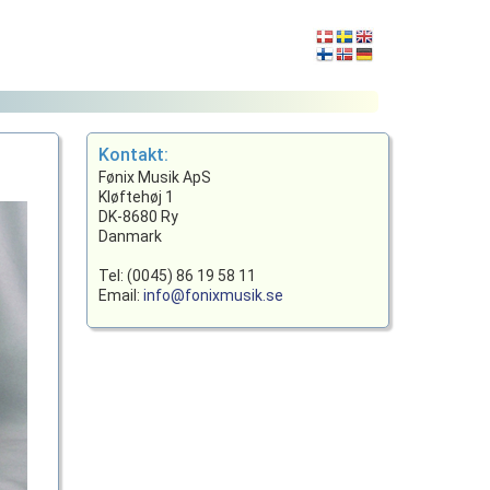
Kontakt:
Fønix Musik ApS
Kløftehøj 1
DK-8680 Ry
Danmark
Tel: (0045) 86 19 58 11
Email:
info@fonixmusik.se