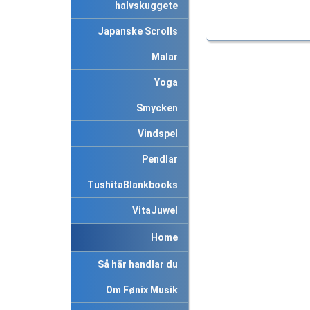
halvskuggete
Japanske Scrolls
Malar
Yoga
Smycken
Vindspel
Pendlar
TushitaBlankbooks
VitaJuwel
Home
Så här handlar du
Om Fønix Musik