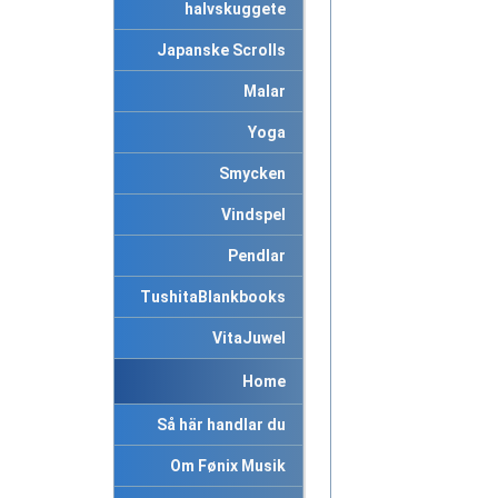
halvskuggete
Japanske Scrolls
Malar
Yoga
Smycken
Vindspel
Pendlar
TushitaBlankbooks
VitaJuwel
Home
Så här handlar du
Om Fønix Musik