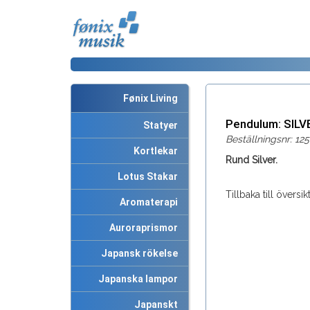
Fønix Living
Pendulum: SIL
Statyer
Beställningsnr: 125
Kortlekar
Rund Silver.
Lotus Stakar
Tillbaka till översi
Aromaterapi
Auroraprismor
Japansk rökelse
Japanska lampor
Japanskt