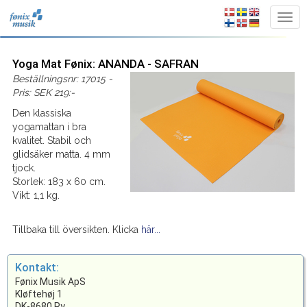
Yoga Mat Fønix: ANANDA - SAFRAN
Beställningsnr: 17015 -
Pris: SEK 219:-
Den klassiska
yogamattan i bra
kvalitet. Stabil och
glidsäker matta. 4 mm
tjock.
Storlek: 183 x 60 cm.
Vikt: 1,1 kg.
Tillbaka till översikten. Klicka
här...
Kontakt:
Fønix Musik ApS
Kløftehøj 1
DK-8680 Ry