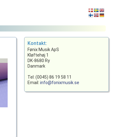
Kontakt:
Fønix Musik ApS
Kløftehøj 1
DK-8680 Ry
Danmark
Tel: (0045) 86 19 58 11
Email:
info@fonixmusik.se