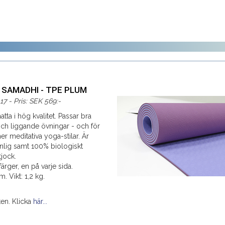
: SAMADHI - TPE PLUM
17 - Pris: SEK 569:-
atta i hög kvalitet. Passar bra
ch liggande övningar - och för
r meditativa yoga-stilar. Är
änlig samt 100% biologiskt
jock.
färger, en på varje sida.
. Vikt: 1,2 kg.
kten. Klicka
här...