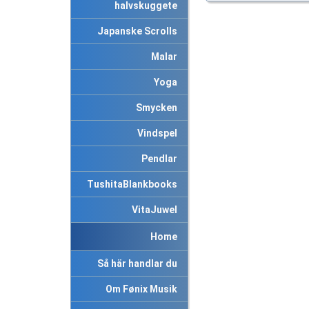
halvskuggete
Japanske Scrolls
Malar
Yoga
Smycken
Vindspel
Pendlar
TushitaBlankbooks
VitaJuwel
Home
Så här handlar du
Om Fønix Musik