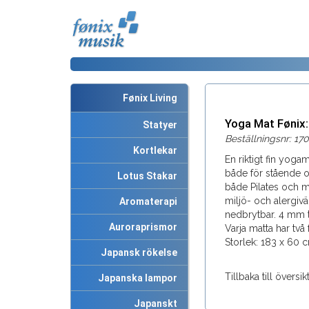
Fønix Living
Yoga Mat Fønix
Statyer
Beställningsnr: 170
Kortlekar
En riktigt fin yogam
både för stående o
Lotus Stakar
både Pilates och me
miljö- och alergiv
Aromaterapi
nedbrytbar. 4 mm t
Auroraprismor
Varja matta har två 
Storlek: 183 x 60 cm
Japansk rökelse
Tillbaka till översi
Japanska lampor
Japanskt