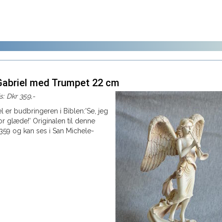
abriel med Trumpet 22 cm
is: Dkr 359,-
 er budbringeren i Biblen:'Se, jeg
or glæde!' Originalen til denne
1359 og kan ses i San Michele-