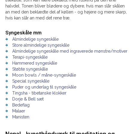
halvdel. Tonen bliver blødere og dybere, hvis man slår skålen
an med den beklædte del af køllen - og højere og mere skarp,
hvis kan slår an med det rene træ.
Syngeskåle mm
Almindelige syngeskåle
Store almindelige syngeskåle
Almindelige syngeskåle med ingraverede mønstre/motiver
Terapi-syngeskåle
Hammered syngeskåle
Støbte syngeskåle
Moon bowls / måne-syngeskåle
Special syngeskåle
Puder og underlag til syngeskåle
Tingsha - tibetanske klokker
Dorje & Bell sæt
Bedeflag
Malaer
Manisten
Nepal - kunsthåndværk til meditation og