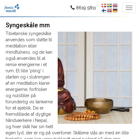
8619 5811
Syngeskåle mm
Tibetanske syngeskåle
anvendes som støtte til
meditation eller
mindfulness, og de kan
også anvendes til at
rense energierne i et
rum. Et lille 'pling' i
starten og i slutningen
af en meditation klarer
energierne, forfrisker
og nulstiller på
forunderlig vis tankerne
for et øjeblik. De er
fremstillede af dygtige
håndværkere i Nepal,
og hver skål har sin helt
egen lyd, der er rig på overtoner. Skålene slås an med en lille
trækølle, som kan være beklædt med ruskind på den ene