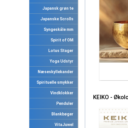
Japansk grøn te
Japanske Scrolls
Syngeskåle mm
Spirit of OM
Lotus Stager
Yoga Udstyr
Næseskyllekander
Spirituelle smykker
Vindklokker
KEIKO - Økol
Penduler
Blankbøger
VitaJuwel