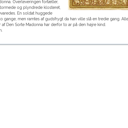
nna. Overleveringen fortæller,
 stormede og plyndrede klosteret,
evaredes. En soldat huggede
to gange, men ramtes af gudsfrygt da han ville slå en tredie gang. All
r af Den Sorte Madonna har derfor to ar på den højre kind.
m.