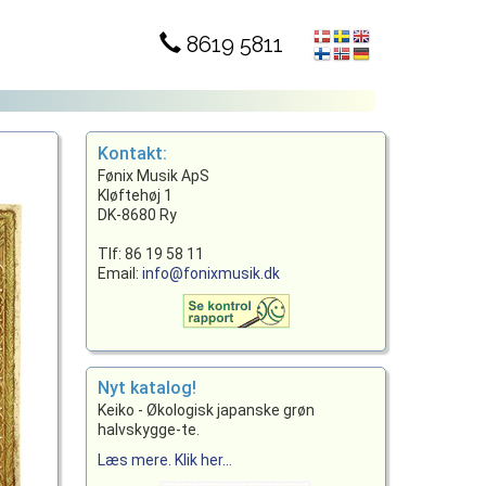
8619 5811
Kontakt:
Fønix Musik ApS
Kløftehøj 1
DK-8680 Ry
Tlf: 86 19 58 11
Email:
info@fonixmusik.dk
Nyt katalog!
Keiko - Økologisk japanske grøn
halvskygge-te.
Læs mere. Klik her...