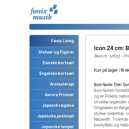
Fønix Living
Icon 24 cm:
Statuer og Figurer
Best.nr.: 12633 - Pr
Danske kortsæt
Kun på lager i få e
Engelske kortsæt
Aromaterapi
Ikon-tavle: Den S
Ikon-tavlen forest
Aurora Prismer
og er Polens nation
smukke legender 
Japansk røgelse
Originalen er ifølg
stykke cedertræ, s
Japanske puslespil
Nazareth. Troende 
beskyttels og helb
Japanske lamper