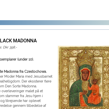
 BLACK MADONNA
is: Dkr 398,-
ksemplarer (under 10).
orte Madonna fra Czestochowa.
iller Moder Maria med Jesusbarnet
alhelligdom. Der eksisterer flere
om Den Sorte Madonna.
e overleveringer malet på et
om stammer fra Jesu hjem i
og tilrejsende har oplevet
redelse gennem tilbedelse af