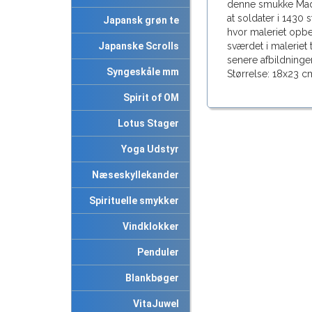
denne smukke Mado
at soldater i 1430
Japansk grøn te
hvor maleriet opb
Japanske Scrolls
sværdet i maleriet 
senere afbildninge
Syngeskåle mm
Størrelse: 18x23 c
Spirit of OM
Lotus Stager
Yoga Udstyr
Næseskyllekander
Spirituelle smykker
Vindklokker
Penduler
Blankbøger
VitaJuwel