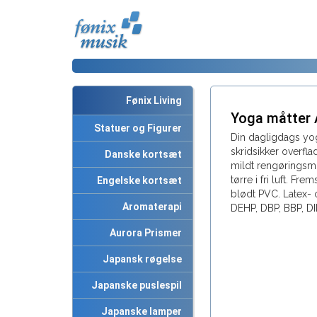
Fønix Living
Yoga måtter
Statuer og Figurer
Din dagligdags yo
skridsikker overfla
Danske kortsæt
mildt rengøringsmi
tørre i fri luft. Fre
Engelske kortsæt
blødt PVC. Latex- o
Aromaterapi
DEHP, DBP, BBP, DI
Aurora Prismer
Japansk røgelse
Japanske puslespil
Japanske lamper