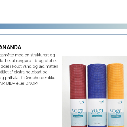
 ANANDA
gamåtte med en strukturert og
de. Let at rengøre - brug blot et
ddel i koldt vand og lad måtten
mstillet af ekstra holdbart og
g phthalat-fri (indeholder ikke
NP, DIDP eller DNOP).