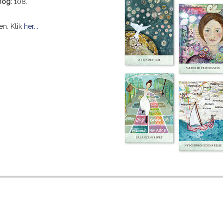
bog:
108.
en. Klik
her...