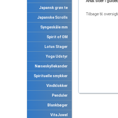
Antal sider i guide
Japansk grøn te
Tilbage til oversigt
Japanske Scrolls
Syngeskåle mm
Spirit of OM
Lotus Stager
Yoga Udstyr
Næseskyllekander
Spirituelle smykker
Vindklokker
Penduler
Blankbøger
VitaJuwel