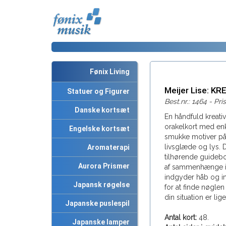
Fønix Living
Meijer Lise: K
Statuer og Figurer
Best.nr.: 1464 - Pri
Danske kortsæt
En håndfuld kreativ
orakelkort med en
Engelske kortsæt
smukke motiver på
livsglæde og lys. D
Aromaterapi
tilhørende guidebog
Aurora Prismer
af sammenhænge i 
indgyder håb og in
Japansk røgelse
for at finde nøglen 
din situation er lige
Japanske puslespil
Antal kort:
48.
Japanske lamper