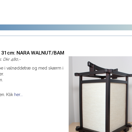
p 31cm: NARA WALNUT/BAM
is: Dkr 480,-
e i valnøddetræ og med skærm i
r.
m.
en. Klik
her...