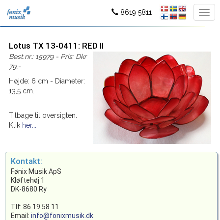
8619 5811
Lotus TX 13-0411: RED II
Best.nr.: 15979 - Pris: Dkr
79,-
Højde: 6 cm - Diameter:
13,5 cm.
Tilbage til oversigten.
Klik
her...
Kontakt:
Fønix Musik ApS
Kløftehøj 1
DK-8680 Ry
Tlf: 86 19 58 11
Email:
info@fonixmusik.dk