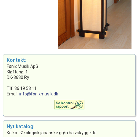
Kontakt:
Fønix Musik ApS
Kløftehøj 1
DK-8680 Ry
Tlf: 86 19 58 11
Email:
info@fonixmusik.dk
Nyt katalog!
Keiko - Økologisk japanske grøn halvskygge-te.