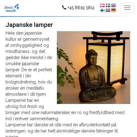
+45 8619 5811
Japanske lamper
Hele den japanske
kultur er gennemsyret
af omhyggelighed og
mindfulness, og det
gælder ikke mindst i de
smukke japanske
lamper. De er et perfekt
element i din
boligindretning, hvis du
ønsker en meditativ
atmosfære i dit hjem.
Lamperne har en
utrolig flot finish og
bringer med sine naturmaterialer en ro og fredfyldthed med
ind i enhver sammenhæng.
Lamperne har danske el-stik med en afbryderkontakt på
ledningen, og de har helt almindelige danske fatninger til
pæren.