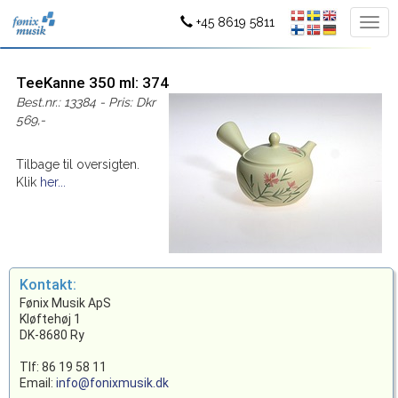
+45 8619 5811
TeeKanne 350 ml: 374
Best.nr.: 13384 - Pris: Dkr
569,-
Tilbage til oversigten.
Klik
her...
Kontakt:
Fønix Musik ApS
Kløftehøj 1
DK-8680 Ry
Tlf: 86 19 58 11
Email:
info@fonixmusik.dk