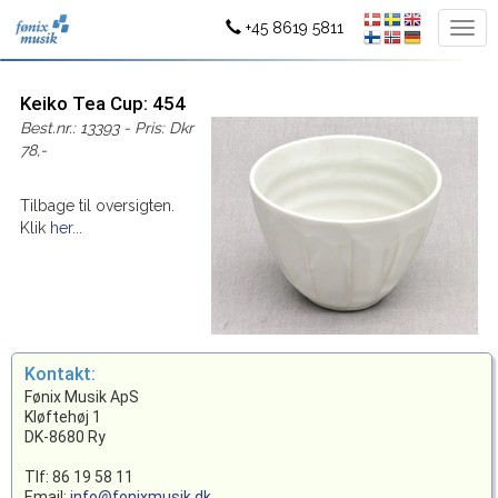
+45 8619 5811
Keiko Tea Cup: 454
Best.nr.: 13393 - Pris: Dkr
78,-
Tilbage til oversigten.
Klik
her...
Kontakt:
Fønix Musik ApS
Kløftehøj 1
DK-8680 Ry
Tlf: 86 19 58 11
Email:
info@fonixmusik.dk