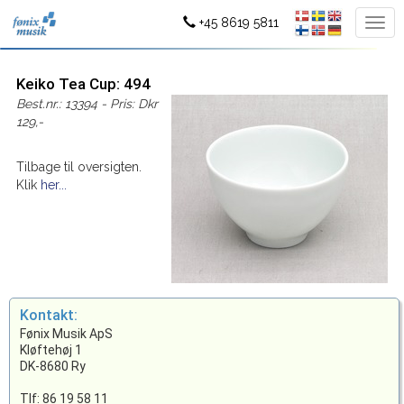
+45 8619 5811
Keiko Tea Cup: 494
Best.nr.: 13394 - Pris: Dkr
129,-
Tilbage til oversigten.
Klik
her...
Kontakt:
Fønix Musik ApS
Kløftehøj 1
DK-8680 Ry
Tlf: 86 19 58 11