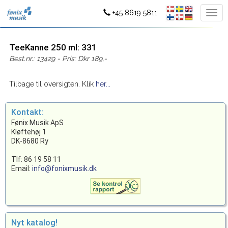
+45 8619 5811
TeeKanne 250 ml: 331
Best.nr.: 13429 - Pris: Dkr 189,-
Tilbage til oversigten. Klik
her...
Kontakt:
Fønix Musik ApS
Kløftehøj 1
DK-8680 Ry
Tlf: 86 19 58 11
Email:
info@fonixmusik.dk
Nyt katalog!