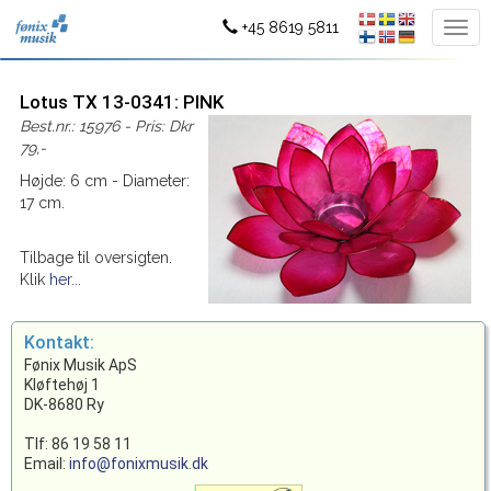
+45 8619 5811
Lotus TX 13-0341: PINK
Best.nr.: 15976 - Pris: Dkr
79,-
Højde: 6 cm - Diameter:
17 cm.
Tilbage til oversigten.
Klik
her...
Kontakt:
Fønix Musik ApS
Kløftehøj 1
DK-8680 Ry
Tlf: 86 19 58 11
Email:
info@fonixmusik.dk