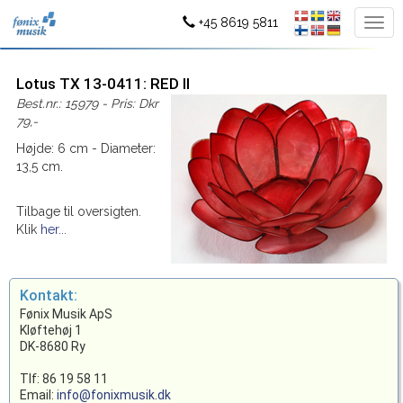
+45 8619 5811
Lotus TX 13-0411: RED II
Best.nr.: 15979 - Pris: Dkr
79,-
Højde: 6 cm - Diameter:
13,5 cm.
Tilbage til oversigten.
Klik
her...
Kontakt:
Fønix Musik ApS
Kløftehøj 1
DK-8680 Ry
Tlf: 86 19 58 11
Email:
info@fonixmusik.dk