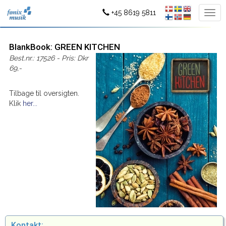
+45 8619 5811
BlankBook: GREEN KITCHEN
Best.nr.: 17526 - Pris: Dkr
69,-
Tilbage til oversigten.
Klik
her...
Kontakt: