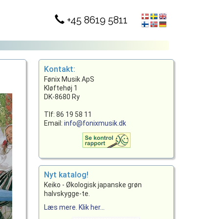
+45 8619 5811
Kontakt:
Fønix Musik ApS
Kløftehøj 1
DK-8680 Ry
Tlf: 86 19 58 11
Email:
info@fonixmusik.dk
Nyt katalog!
Keiko - Økologisk japanske grøn
halvskygge-te.
Læs mere. Klik her...