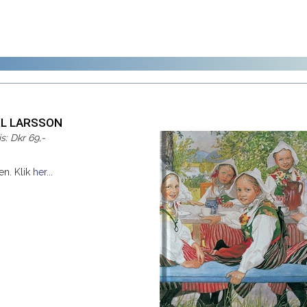
RL LARSSON
is: Dkr 69,-
en. Klik
her...