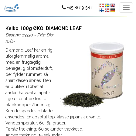
+45 8619 5811
Keiko 100g ØKO: DIAMOND LEAF
Best.nr.: 13330 - Pris: Dkr
378,-
Diamond Leaf har en rig,
uforglemmelig aroma
med en frugtagtig
behagelig blomsterduft,
der fylder rummet, så
snart dåsen åbnes. Den
er plukket i løbet af
anden halvdel af april -
lige efter at de første
bladknopper åbner sig.
Kun de spædeste blade
anvendes. En absolut top-klasse japansk grøn te.
Vandtemperatur: 60-65 grader.
Første trækning: 60 sekunder trækketid.
Anden trækning: 15 sekunder.