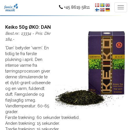
+45 8619 5811
Keiko 50g ØKO: DAN
Best.nr.: 13334 - Pris: Dkr
184,-
'Dan' betyder 'varm'. En
tidlig te fra første
plukning i april. Den
intense varme fra
tørringsprocessen giver
denne stimulerende te
et dybt-grønt udseende
og en varm, fuldendt
duft. Fængslende og
fløjlsagtig smag.
Vandtemperatur: 60-65
grader.
Første trækning: 60 sekunder trækketid.
Anden trækning: 15 sekunder.
Tredje trækning: 15 sekunder.