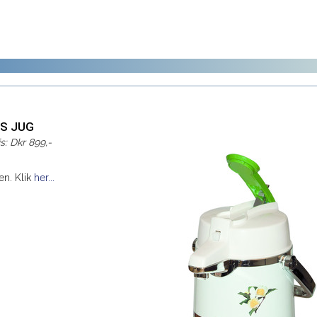
OS JUG
is: Dkr 899,-
en. Klik
her...