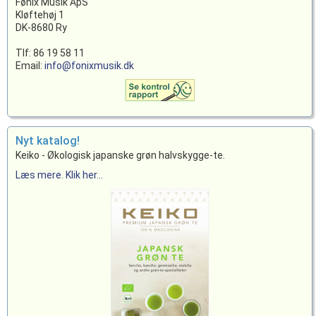
Fønix Musik ApS
Kløftehøj 1
DK-8680 Ry
Tlf: 86 19 58 11
Email:
info@fonixmusik.dk
Nyt katalog!
Keiko - Økologisk japanske grøn halvskygge-te.
Læs mere. Klik her...